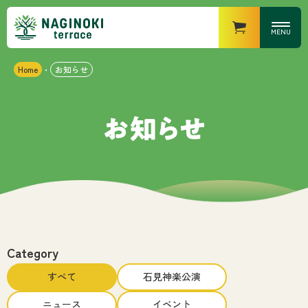
MENU
Home
お知らせ
・
営業時間
なぎの木キッチン
・ランチ
：11時〜15時（14時半
LO）
・ディナー
：17時〜21時（20時半
LO）
なぎの木カフェ
：10時〜18時
なぎの木マーケット
：8時〜20時
なぎの木テラスについて
お知らせ
Category
すべて
石見神楽公演
施設紹介
ニュース
イベント