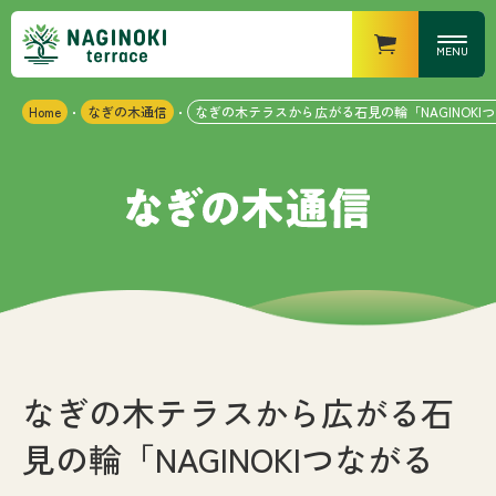
MENU
Home
なぎの木通信
なぎの木テラスから広がる石見の輪「NAGINOKIつながる
・
・
営業時間
なぎの木キッチン
・ランチ
：11時〜15時（14時半
LO）
・ディナー
：17時〜21時（20時半
LO）
なぎの木カフェ
：10時〜18時
なぎの木マーケット
：8時〜20時
なぎの木テラスについて
お知らせ
なぎの木テラスから広がる石
見の輪「NAGINOKIつながる
施設紹介