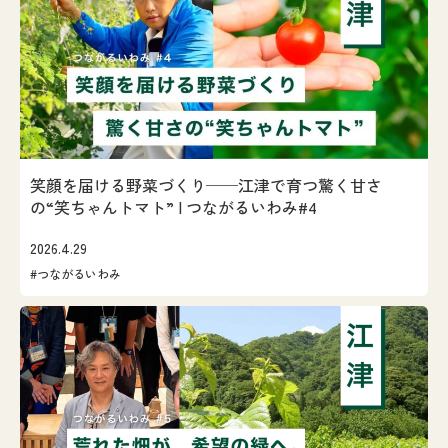
笑顔を届ける野菜づくり──江津で育つ驚く甘さ
の“笑ちゃんトマト” | つながるいわみ#4
2026.4.29
#つながるいわみ