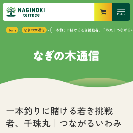
MENU
Home
なぎの木通信
一本釣りに賭ける若き挑戦者、千珠丸｜つながるい
・
・
営業時間
なぎの木キッチン
・ランチ
：11時〜15時（14時半
LO）
・ディナー
：17時〜21時（20時半
LO）
なぎの木カフェ
：10時〜18時
なぎの木マーケット
：8時〜20時
なぎの木テラスについて
お知らせ
一本釣りに賭ける若き挑戦
者、千珠丸｜つながるいわみ
施設紹介