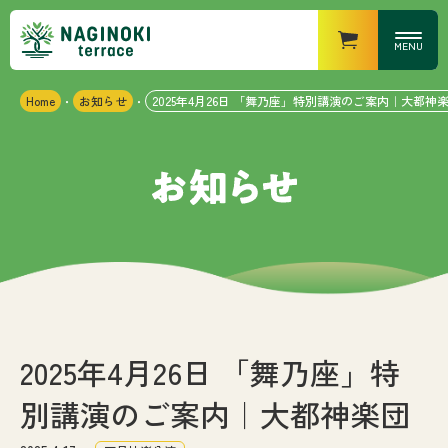
MENU
Home
お知らせ
2025年4月26日 「舞乃座」特別講演のご案内｜大都神
・
・
営業時間
なぎの木キッチン
・ランチ
：11時〜15時（14時半
LO）
・ディナー
：17時〜21時（20時半
LO）
なぎの木カフェ
：10時〜18時
なぎの木マーケット
：8時〜20時
なぎの木テラスについて
お知らせ
2025年4月26日 「舞乃座」特
別講演のご案内｜大都神楽団
施設紹介