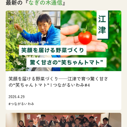
最新の『
なぎの木通信
』
笑顔を届ける野菜づくり──江津で育つ驚く甘さ
の“笑ちゃんトマト” | つながるいわみ#4
2026.4.29
#つながるいわみ