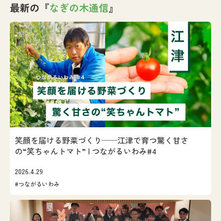
最新の『
なぎの木通信
』
笑顔を届ける野菜づくり──江津で育つ驚く甘さ
の“笑ちゃんトマト” | つながるいわみ#4
2026.4.29
#つながるいわみ