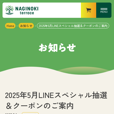
MENU
Home
お知らせ
2025年5月LINEスペシャル抽選＆クーポンのご案内
・
・
営業時間
なぎの木キッチン
・ランチ
：11時〜15時（14時半
LO）
・ディナー
：17時〜21時（20時半
LO）
なぎの木カフェ
：10時〜18時
なぎの木マーケット
：8時〜20時
なぎの木テラスについて
お知らせ
2025年5月LINEスペシャル抽選
＆クーポンのご案内
施設紹介