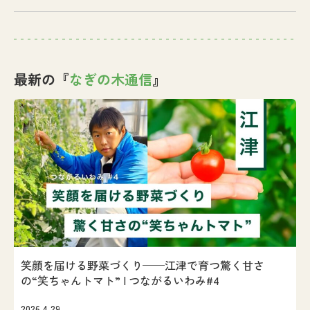
最新の『
なぎの木通信
』
笑顔を届ける野菜づくり──江津で育つ驚く甘さ
の“笑ちゃんトマト” | つながるいわみ#4
2026.4.29