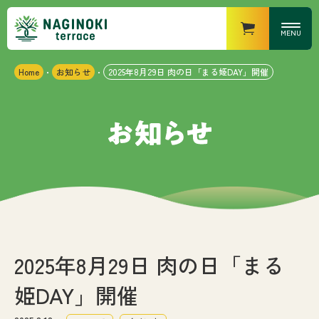
MENU
Home
お知らせ
2025年8月29日 肉の日「まる姫DAY」開催
・
・
営業時間
なぎの木キッチン
・ランチ
：11時〜15時（14時半
LO）
・ディナー
：17時〜21時（20時半
LO）
なぎの木カフェ
：10時〜18時
なぎの木マーケット
：8時〜20時
なぎの木テラスについて
お知らせ
2025年8月29日 肉の日「まる
姫DAY」開催
施設紹介