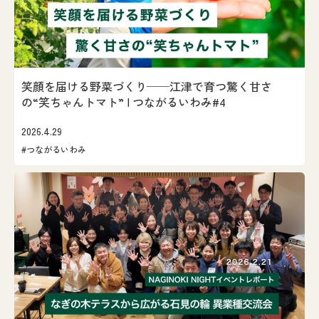
笑顔を届ける野菜づくり──江津で育つ驚く甘さ
の“笑ちゃんトマト” | つながるいわみ#4
2026.4.29
#つながるいわみ