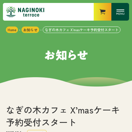
MENU
Home
お知らせ
なぎの木カフェ X’masケーキ予約受付スタート
・
・
営業時間
なぎの木キッチン
・ランチ
：11時〜15時（14時半
LO）
・ディナー
：17時〜21時（20時半
LO）
なぎの木カフェ
：10時〜18時
なぎの木マーケット
：8時〜20時
なぎの木テラスについて
お知らせ
なぎの木カフェ X’masケーキ
予約受付スタート
施設紹介