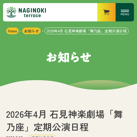
MENU
Home
お知らせ
2026年4月 石見神楽劇場「舞乃座」定期公演日程
・
・
営業時間
なぎの木キッチン
・ランチ
：11時〜15時（14時半
LO）
・ディナー
：17時〜21時（20時半
LO）
なぎの木カフェ
：10時〜18時
なぎの木マーケット
：8時〜20時
なぎの木テラスについて
お知らせ
2026年4月 石見神楽劇場「舞
乃座」定期公演日程
施設紹介