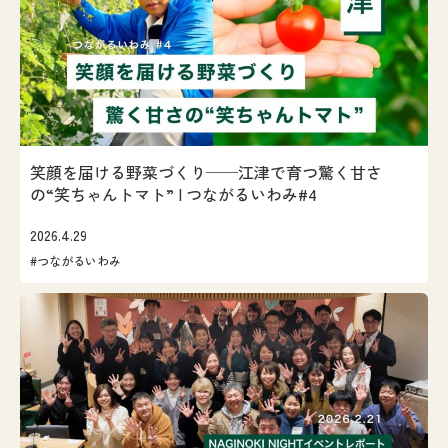
笑顔を届ける野菜づくり──江津で育つ驚く甘さ
の“笑ちゃんトマト” | つながるいわみ#4
2026.4.29
#つながるいわみ