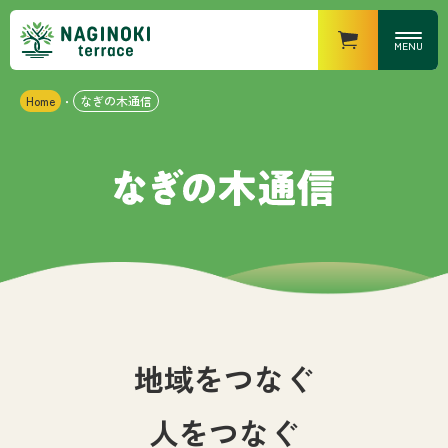
MENU
Home
なぎの木通信
・
営業時間
なぎの木キッチン
・ランチ
：11時〜15時（14時半
LO）
・ディナー
：17時〜21時（20時半
LO）
なぎの木カフェ
：10時〜18時
なぎの木マーケット
：8時〜20時
なぎの木テラスについて
お知らせ
地域をつなぐ
施設紹介
人をつなぐ